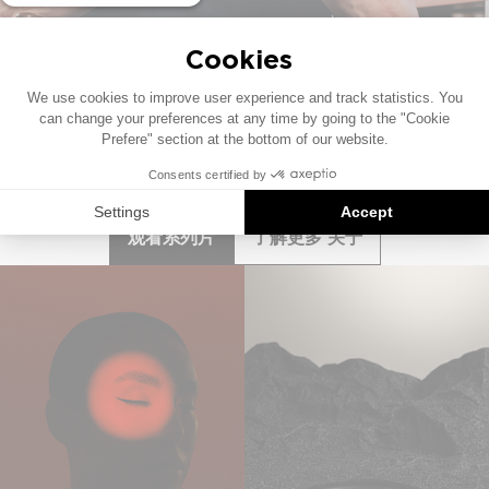
聆听之旅
在这个系列中，他与
『名』品牌大使杰森-古尔德
（Jason Gould）
坐在一起，从艺术家和制作人的角
度，畅谈罗杰斯自己的音响体验，同时开始他们自己的
平行聆听之旅，一路聆听『名』的
新经典
系列。
观看系列片
了解更多 关于