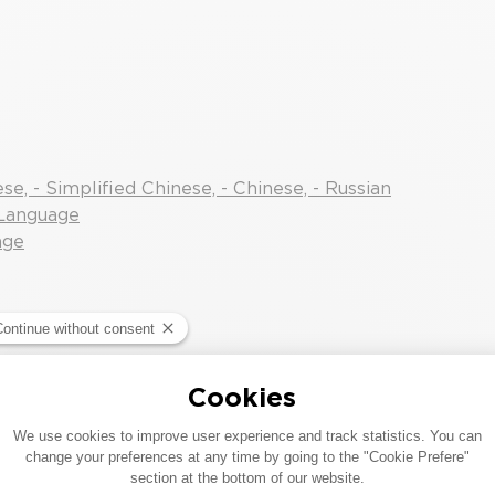
, - Simplified Chinese, - Chinese, - Russian
 Language
age
SOFTWARE DOWNLOAD / UPDATE