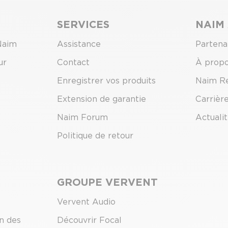
SERVICES
NAIM
Naim
Assistance
Partena
ur
Contact
À prop
Enregistrer vos produits
Naim R
Extension de garantie
Carrièr
Naim Forum
Actuali
Politique de retour
GROUPE VERVENT
Vervent Audio
on des
Découvrir Focal