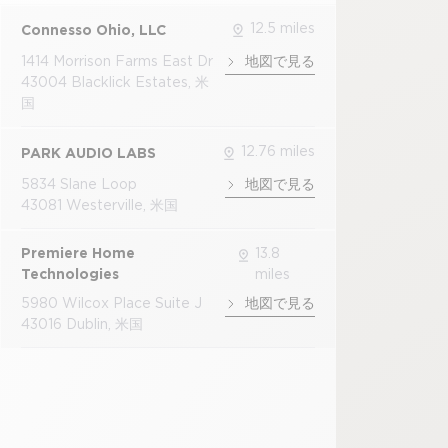
12.5 miles
Connesso Ohio, LLC
1414 Morrison Farms East Dr
地図で見る
43004 Blacklick Estates, 米
国
12.76 miles
PARK AUDIO LABS
5834 Slane Loop
地図で見る
43081 Westerville, 米国
Premiere Home
13.8
Technologies
miles
5980 Wilcox Place Suite J
地図で見る
43016 Dublin, 米国