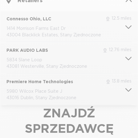
Retailers
12.5 miles
Connesso Ohio, LLC
1414 Morrison Farms East Dr
43004 Blacklick Estates, Stany Zjednoczone
12.76 miles
PARK AUDIO LABS
5834 Slane Loop
43081 Westerville, Stany Zjednoczone
13.8 miles
Premiere Home Technologies
5980 Wilcox Place Suite J
43016 Dublin, Stany Zjednoczone
ZNAJDŹ
SPRZEDAWCĘ