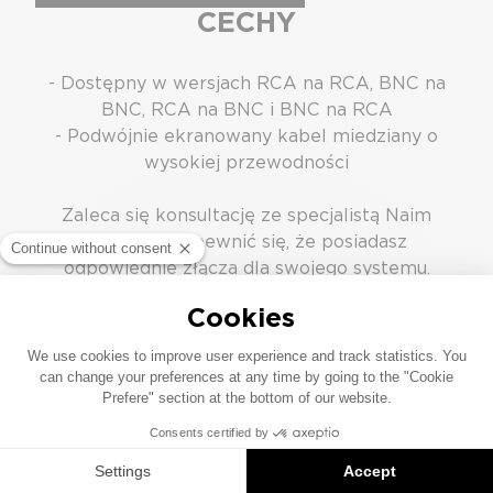
CECHY
- Dostępny w wersjach RCA na RCA, BNC na
BNC, RCA na BNC i BNC na RCA
- Podwójnie ekranowany kabel miedziany o
wysokiej przewodności
Zaleca się konsultację ze specjalistą Naim
Audio, aby upewnić się, że posiadasz
odpowiednie złącza dla swojego systemu.
PODOBNE PRODUKTY