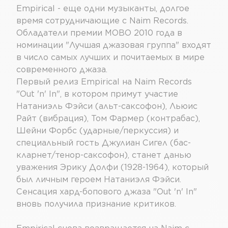
Empirical - еще одни музыканты, долгое
время сотрудничающие с Naim Records.
Обладатели премии MOBO 2010 года в
номинации "Лучшая джазовая группа" входят
в число самых лучших и почитаемых в мире
современного джаза.
Первый релиз Empirical на Naim Records
"Out 'n' In", в котором примут участие
Натаниэль Фэйси (альт-саксофон), Льюис
Райт (вибрация), Том Фармер (контрабас),
Шейни Форбс (ударные/перкуссия) и
специальный гость Джулиан Сигел (бас-
кларнет/тенор-саксофон), станет данью
уважения Эрику Долфи (1928-1964), который
был личным героем Натаниэля Фэйси.
Сенсация хард-бопового джаза "Out 'n' In"
вновь получила признание критиков.