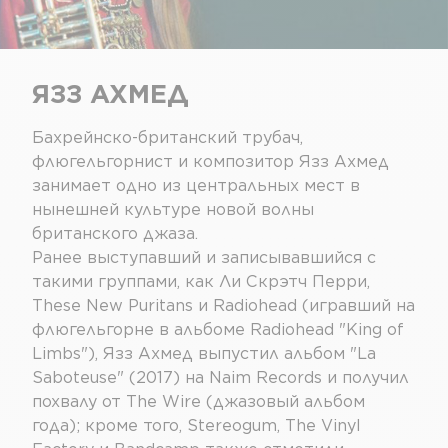
ЯЗЗ АХМЕД
Бахрейнско-британский трубач,
флюгельгорнист и композитор Язз Ахмед
занимает одно из центральных мест в
нынешней культуре новой волны
британского джаза.
Ранее выступавший и записывавшийся с
такими группами, как Ли Скрэтч Перри,
These New Puritans и Radiohead (игравший на
флюгельгорне в альбоме Radiohead "King of
Limbs"), Язз Ахмед выпустил альбом "La
Saboteuse" (2017) на Naim Records и получил
похвалу от The Wire (джазовый альбом
года); кроме того, Stereogum, The Vinyl