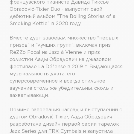
французского пианиста Давида Тиксье -
Obradović-Tixier Duo - выпустит свой
дебютный альбом "The Boiling Stories of a
Smoking Kettle" в 2020 году.
Вместе дуэт завоевал множество "первых
призов" и "лучших групп", включая приз
RéZZo Focal на Jazz à Vienne и приз
солистки Лады Обрадович на джазовом
фестивале La Défense в 2019 г
.
Выдающаяся
музыкальность дуэта, его
суперсовременное и всегда стильное
звучание столь же убедительны, сколь и
захватывающи.
Помимо завоевания наград и выступлений с
дуэтом Obradović-Tixier, Лада Обрадович
разработала дизайн первой серии тарелок
Jazz Series для TRX Cymbals и запустила