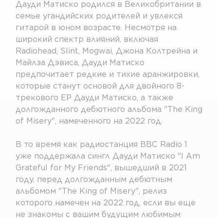
Дауди Матиско родился в Великобритании в
семье угандийских родителей и увлекся
гитарой в юном возрасте. Несмотря на
широкий спектр влияний, включая
Radiohead, Slint, Mogwai, Джона Колтрейна и
Майлза Дэвиса, Дауди Матиско
предпочитает редкие и тихие аранжировки,
которые станут основой для двойного 8-
трекового EP Дауди Матиско, а также
долгожданного дебютного альбома "The King
of Misery", намеченного на 2022 год.
В то время как радиостанция BBC Radio 1
уже поддержала сингл Дауди Матиско "I Am
Grateful for My Friends", вышедший в 2021
году, перед долгожданным дебютным
альбомом "The King of Misery", релиз
которого намечен на 2022 год, если вы еще
не знакомы с вашим будущим любимым