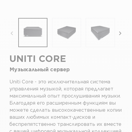
focal-naim-frontent::misc.prev_label
focal
UNITI CORE
Музыкальный сервер
Uniti Core - это исключительная система
управления музыкой, которая предлагает
максимальный опыт прослушивания музыки.
Благодаря его расширенным функциям вы
можете сделать высококачественные копии
ваших любимых компакт-дисков и
беспрепятственно транслировать их вместе
с вашей цифровой музыкальной коллекцией