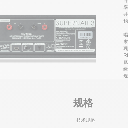
升
率
共
稳
唱
末
现
R
低
级
现
容
卓
规格
技术规格