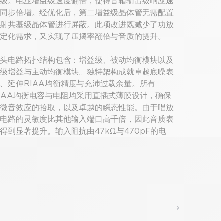
级。电压增益级速度翻倍，使得音箱输出级响应速
同步倍增。经优化后，第二增益级晶体管无需配置
射共基级晶体管进行屏蔽。此项改进既减少了功放
定化需求，又实现了压摆率翻倍与音质的提升。
头电路拓扑结构包含：增益级、被动均衡模块以及
级增益与主动均衡模块。独特架构成就卓越底噪表
、延伸RIAA均衡精度与充沛过载余量。所有
IAA均衡电容与电阻均采用直插式薄膜设计，确保
微音效应的拾取，以及卓越的瞬态性能。由于唱放
电路的灵敏度比其他输入端口高千倍，因此音质表
得到显著提升。输入阻抗由47kΩ与470pF的电
负载并联，增益完美适用于 5mV 动磁唱头。
越性能与黑胶情怀相得益彰。