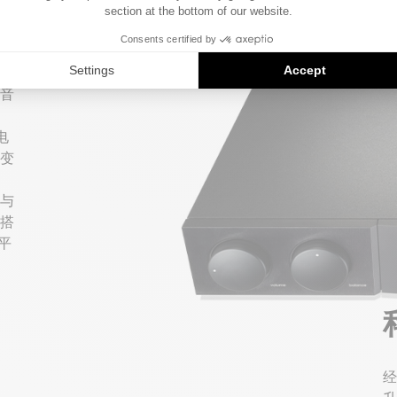
-
升音
电
变
与
搭
平
经