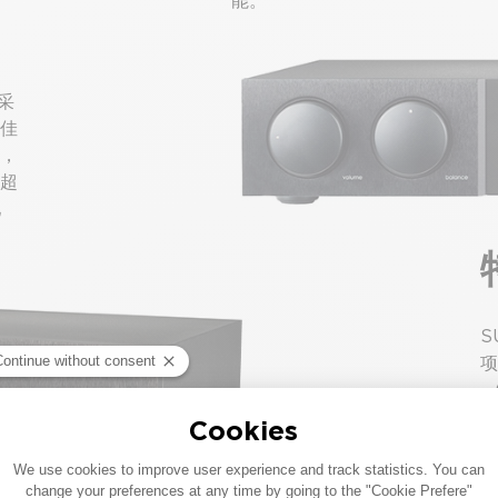
能。
采
佳
，
超
配
S
项
-
-
-
-
-