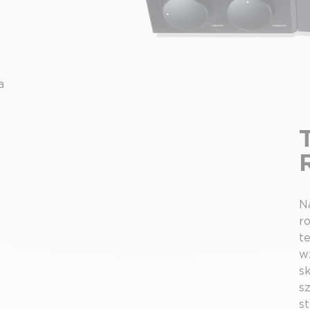
a
N
r
t
w
s
s
s