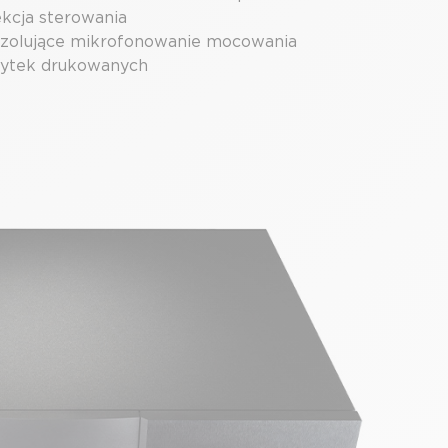
ekcja sterowania
 Izolujące mikrofonowanie mocowania
łytek drukowanych