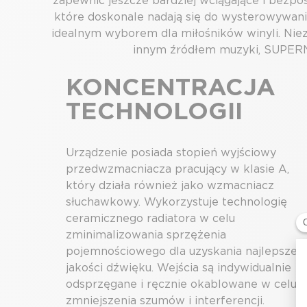
zapewnić jeszcze bardziej wciągające i be
które doskonale nadają się do wysterowywan
idealnym wyborem dla miłośników winyli. Ni
innym źródłem muzyki, SUPERNA
KONCENTRACJA
TECHNOLOGII
Urządzenie posiada stopień wyjściowy
przedwzmacniacza pracujący w klasie A,
który działa również jako wzmacniacz
słuchawkowy. Wykorzystuje technologię
ceramicznego radiatora w celu
zminimalizowania sprzężenia
pojemnościowego dla uzyskania najlepszej
jakości dźwięku. Wejścia są indywidualnie
odsprzęgane i ręcznie okablowane w celu
zmniejszenia szumów i interferencji.