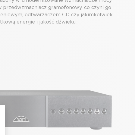
posażony w zmodernizowane wzmacniacze mocy
ny przedwzmacniacz gramofonowy, co czyni go
mieniowym, odtwarzaczem CD czy jakimkolwiek
kową energię i jakość dźwięku.