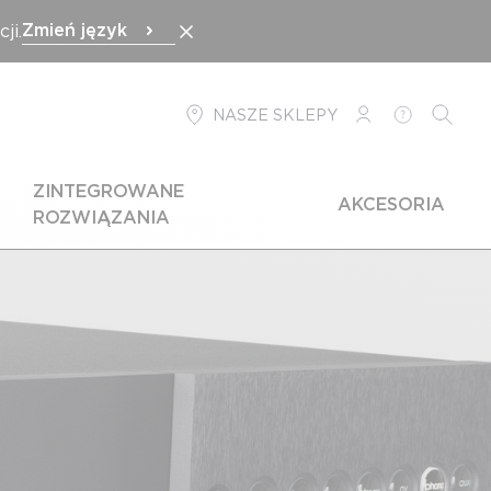
Zmień język
ji.
NASZE SKLEPY
LOGOWANIE
POMOC
SZUKA
ZINTEGROWANE
AKCESORIA
ROZWIĄZANIA