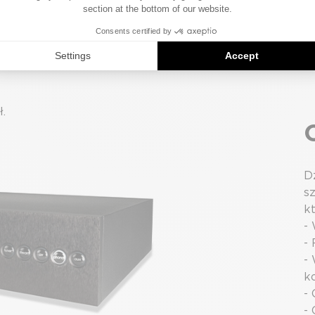
.
Dz
s
k
-
-
-
k
-
-