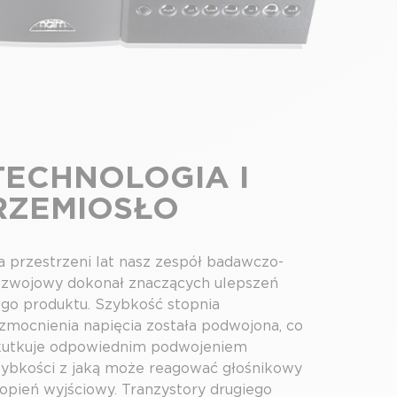
TECHNOLOGIA I
RZEMIOSŁO
a przestrzeni lat nasz zespół badawczo-
ozwojowy dokonał znaczących ulepszeń
ego produktu. Szybkość stopnia
zmocnienia napięcia została podwojona, co
kutkuje odpowiednim podwojeniem
zybkości z jaką może reagować głośnikowy
topień wyjściowy. Tranzystory drugiego