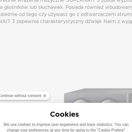
zpośrednie wrażenia muzyczne. SUPERNAIT 3 został wy
ia głośników lub słuchawek. Posiada również wbudowa
ezależnie od tego czy używasz go z odtwarzaczem stru
IT 3 zapewnia charakterystyczny dźwięk Naim z wyjąt