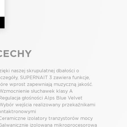
CECHY
ięki naszej skrupulatnej dbałości o
zczegóły, SUPERNAIT 3 zawiera funkcje,
tóre wprost zapewniają muzyczną jakość.
 Wzmocnienie słuchawek klasy A
 Regulacja głośności Alps Blue Velvet
 Wybór wejścia realizowany przekaźnikami
ontaktronowymi
 Ceramiczne izolatory tranzystorów mocy
 Galwanicznie izolowana mikroprocesorowa