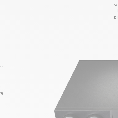
s
-
p
ść
oc
we