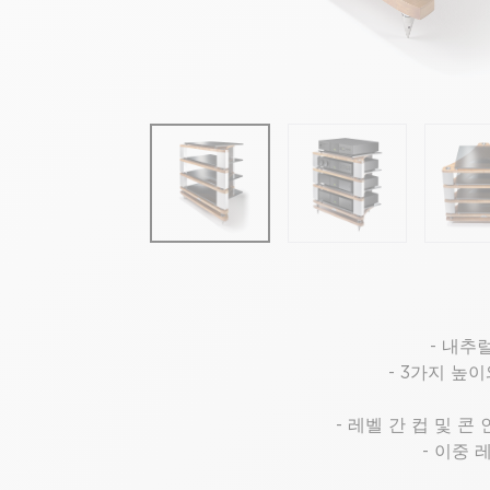
- 내추
- 3가지 높
- 레벨 간 컵 및 
- 이중