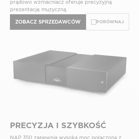
prądowo wzmacniacz oferuje precyzyjną
prezentację muzyczną.
ZOBACZ SPRZEDAWCÓW
PORÓWNAJ
PRECYZJA I SZYBKOŚĆ
NAP 350 zapewnia wysoką moc połączoną z