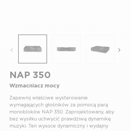
focal-naim-frontent::misc.prev_label
focal
NAP 350
Wzmacniacz mocy
Zapewnij właściwe wysterowanie
wymagających głośników za pomocą parą
monobloków NAP 350. Zaprojektowany, aby
bez wysiłku uchwycić prawdziwą dynamikę
muzyki. Ten wysoce dynamiczny i wydajny