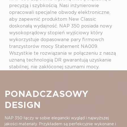
precyzją i szybkością. Nasi inżynierowie
opracowali specjalne obwody elektroniczne,
aby zapewnić produktom New Classic
doskonałą wydajność. NAP 350 posiada nowy
wysokoprądowy stopień wyjściowy który
wykorzystuje dopasowane pary firmowch
tranzystorów mocy Statement NA009.
Wszystkie te rozwiązania w połączeniu z naszą
uznaną technologią DR gwarantują uzyskanie
stabilnej, nie zakłóconej szumami mocy.
PONADCZASOWY
DESIGN
NAP 350 łączy w sobie elegancki wygląd i najwyższej
jakości materiały. Przykładem są perfekcyjnie wykonane i