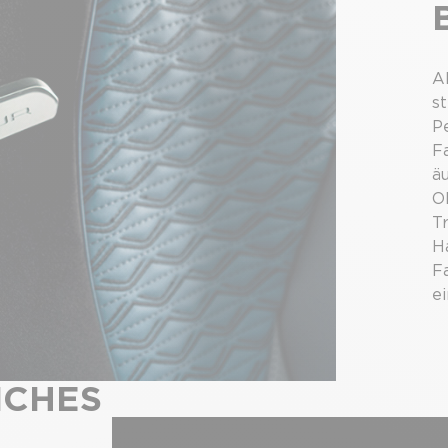
A
s
P
F
äu
Ob
Tr
H
F
ei
HES A