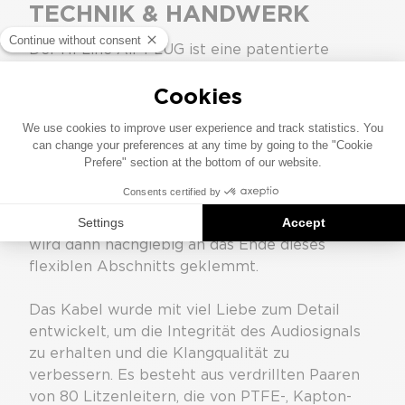
TECHNIK & HANDWERK
Der Hi-Line Air-PLUG ist eine patentierte
Vorrichtung, die als Entkopplungswerkzeug
dient. Seine Hauptfunktion besteht darin,
mikrofonische Störungen zu minimieren und
gleichzeitig die Qualität des Audiosignals zu
erhalten. Der Air-PLUG verfügt über
verschiedene Rückenteile, die zu einem
verlustbehafteten, flexiblen Teilstück
zusammengeclippt werden können. Das Kabel
wird dann nachgiebig an das Ende dieses
flexiblen Abschnitts geklemmt.
Das Kabel wurde mit viel Liebe zum Detail
entwickelt, um die Integrität des Audiosignals
zu erhalten und die Klangqualität zu
verbessern. Es besteht aus verdrillten Paaren
von 80 Litzenleitern, die von PTFE-, Kapton-