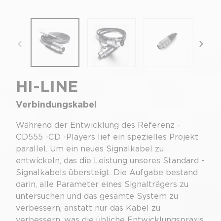
focal-naim-frontent::misc.prev_label
focal
HI-LINE
Verbindungskabel
Während der Entwicklung des Referenz -
CD555 -CD -Players lief ein spezielles Projekt
parallel. Um ein neues Signalkabel zu
entwickeln, das die Leistung unseres Standard -
Signalkabels übersteigt. Die Aufgabe bestand
darin, alle Parameter eines Signalträgers zu
untersuchen und das gesamte System zu
verbessern, anstatt nur das Kabel zu
verbessern, was die übliche Entwicklungspraxis